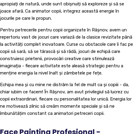
apropiați de natură, unde sunt obișnuiți să exploreze și să se
joace afară. Ca animator copii, integrez această energie în
jocurile pe care le propun.
Pentru petrecerile pentru copii organizate în Râșnov, avem un
repertoriu vast de jocuri care variază de la clasice revizitate până
la activități complet inovatoare. Curse cu obstacole care îi fac pe
copii să sară, să se târască și să râdă, jocuri de echipă care
construiesc prietenii, provocări creative care stimulează
imaginația - fiecare activitate este aleasă strategic pentru a
menține energia la nivel înalt și zâmbetele pe fețe.
Echipa mea și cu mine ne distrăm la fel de mult ca și copiii - da,
chiar iubim ce facem! În Râșnov, am avut privilegiul să lucrez cu
copii extraordinari, fiecare cu personalitatea lor unică. Energia lor
ne motivează zilnic să creăm momente speciale și să ne
îmbunătățim constant ca animatori petreceri copii.
Face Painting Profesional -