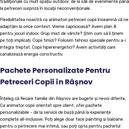
tradiționale cu mult spațiu outdoor, de la săli de evenimente până
la petreceri surpriză în locații neconvenționale.
Flexibilitatea noastră ca animatori petreceri copii înseamnă că ne
adaptăm la orice context. Vreme capricioasă? Avem plan B
pentru jocuri indoor. Grup mixt de vârste? Știm cum să îi ținem
pe toți implicați. Copii timizi? Folosim tehnici speciale pentru a-i
integra treptat. Copii hiperenergetici? Avem activități care
canalizează energia constructiv.
Pachete Personalizate Pentru
Petreceri Copii în Râșnov
Înțeleg că fiecare familie din Râșnov are bugete și nevoi diferite.
Ca animator copii orientat spre client, ofer pachete
personalizabile - de la servicii de bază până la experiențe
complete all-inclusive. Poți alege doar face painting și baloane
pentru o petrecere mai intimă, sau poți opta pentru pachetul