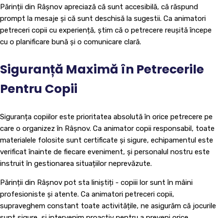
Părinții din Râșnov apreciază că sunt accesibilă, că răspund
prompt la mesaje și că sunt deschisă la sugestii. Ca animatori
petreceri copii cu experiență, știm că o petrecere reușită începe
cu o planificare bună și o comunicare clară.
Siguranță Maximă în Petrecerile
Pentru Copii
Siguranța copiilor este prioritatea absolută în orice petrecere pe
care o organizez în Râșnov. Ca animator copii responsabil, toate
materialele folosite sunt certificate și sigure, echipamentul este
verificat înainte de fiecare eveniment, și personalul nostru este
instruit în gestionarea situațiilor neprevăzute.
Părinții din Râșnov pot sta liniștiți - copiii lor sunt în mâini
profesioniste și atente. Ca animatori petreceri copii,
supraveghem constant toate activitățile, ne asigurăm că jocurile
sunt sigure, și intervenim proactiv pentru a preveni orice