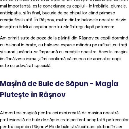
mai importantă, este conexiunea cu copilul - întrebările, glumele,
anticipația, și în final, bucuria de pe chipul lor când primesc
creația finalizată. În Râșnov, multe dintre balonele noastre devin
însoțitori fideli ai copiilor pentru zile întregi după petrecere.
Am primit sute de poze de la părinți din Râșnov cu copiii dormind
cu balonul în brațe, cu baloane expuse mândru pe rafturi, cu frați
și surori jucându-se împreună cu creațiile noastre. Aceste imagini
îmi încălzesc inima și îmi confirmă că munca de animator copii
este cu adevărat specială.
Mașină de Bule de Săpun - Magia
Plutește în Râșnov
Atmosfera magică pentru cei mici creată de mașina noastră
profesională de bule de săpun este perfect adaptată petrecerilor
pentru copii din Râșnov! Mii de bule strălucitoare plutind în aer