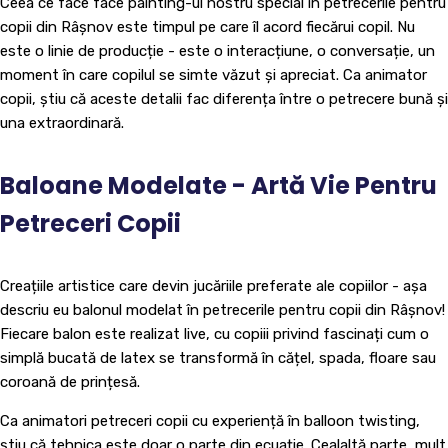
Ceea ce face face painting-ul nostru special în petrecerile pentru
copii din Râșnov este timpul pe care îl acord fiecărui copil. Nu
este o linie de producție - este o interacțiune, o conversație, un
moment în care copilul se simte văzut și apreciat. Ca animator
copii, știu că aceste detalii fac diferența între o petrecere bună și
una extraordinară.
Baloane Modelate - Artă Vie Pentru
Petreceri Copii
Creațiile artistice care devin jucăriile preferate ale copiilor - așa
descriu eu balonul modelat în petrecerile pentru copii din Râșnov!
Fiecare balon este realizat live, cu copiii privind fascinați cum o
simplă bucată de latex se transformă în cățel, spada, floare sau
coroană de prințesă.
Ca animatori petreceri copii cu experiență în balloon twisting,
știu că tehnica este doar o parte din ecuație. Cealaltă parte, mult