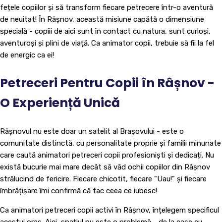
fețele copiilor și să transform fiecare petrecere într-o aventură
de neuitat! În Râșnov, această misiune capătă o dimensiune
specială - copiii de aici sunt în contact cu natura, sunt curioși,
aventuroși și plini de viață. Ca animator copii, trebuie să fii la fel
de energic ca ei!
Petreceri Pentru Copii în Râșnov -
O Experiență Unică
Râșnovul nu este doar un satelit al Brașovului - este o
comunitate distinctă, cu personalitate proprie și familii minunate
care caută animatori petreceri copii profesioniști și dedicați. Nu
există bucurie mai mare decât să văd ochii copiilor din Râșnov
strălucind de fericire. Fiecare chicotit, fiecare "Uau!" și fiecare
îmbrățișare îmi confirmă că fac ceea ce iubesc!
Ca animatori petreceri copii activi în Râșnov, înțelegem specificul