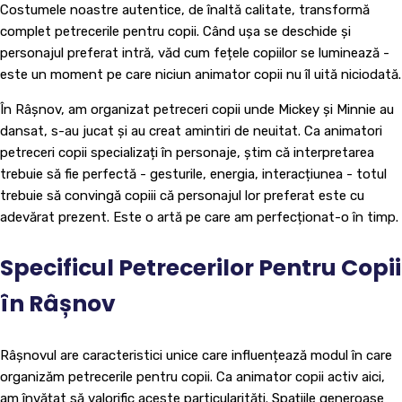
Costumele noastre autentice, de înaltă calitate, transformă
complet petrecerile pentru copii. Când ușa se deschide și
personajul preferat intră, văd cum fețele copiilor se luminează -
este un moment pe care niciun animator copii nu îl uită niciodată.
În Râșnov, am organizat petreceri copii unde Mickey și Minnie au
dansat, s-au jucat și au creat amintiri de neuitat. Ca animatori
petreceri copii specializați în personaje, știm că interpretarea
trebuie să fie perfectă - gesturile, energia, interacțiunea - totul
trebuie să convingă copiii că personajul lor preferat este cu
adevărat prezent. Este o artă pe care am perfecționat-o în timp.
Specificul Petrecerilor Pentru Copii
în Râșnov
Râșnovul are caracteristici unice care influențează modul în care
organizăm petrecerile pentru copii. Ca animator copii activ aici,
am învățat să valorific aceste particularități. Spațiile generoase