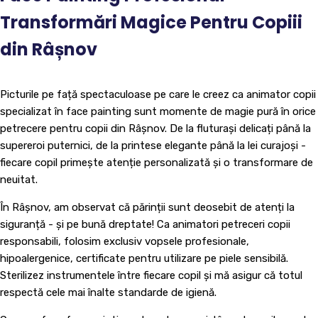
Transformări Magice Pentru Copiii
din Râșnov
Picturile pe față spectaculoase pe care le creez ca animator copii
specializat în face painting sunt momente de magie pură în orice
petrecere pentru copii din Râșnov. De la fluturași delicați până la
supereroi puternici, de la printese elegante până la lei curajoși -
fiecare copil primește atenție personalizată și o transformare de
neuitat.
În Râșnov, am observat că părinții sunt deosebit de atenți la
siguranță - și pe bună dreptate! Ca animatori petreceri copii
responsabili, folosim exclusiv vopsele profesionale,
hipoalergenice, certificate pentru utilizare pe piele sensibilă.
Sterilizez instrumentele între fiecare copil și mă asigur că totul
respectă cele mai înalte standarde de igienă.